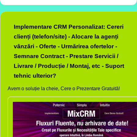
Implementare CRM Personalizat: Cereri
clienți (telefon/site) - Alocare la agenți
vânzări - Oferte - Urmărirea ofertelor -
Semnare Contract - Prestare Servicii /
Livrare / Producție / Montaj, etc - Suport
tehnic ulterior?
Avem o soluție la cheie, Cere o Prezentare Gratuită!