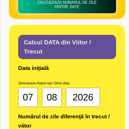
CALCULEAZA NUMARUL DE ZILE
DINTRE DATE
Calcul DATA din Viitor /
Trecut
Data inițială
Selecteaza Astazi sau Orice data
Numărul de zile diferență în trecut /
viitor